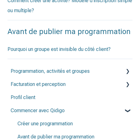
Comment créer une activité? Modèle d'inscription simple
ou multiple?
Avant de publier ma programmation
Pourquoi un groupe est invisible du côté client?
Programmation, activités et groupes
Facturation et perception
Programmation
Profil client
Groupes
Factures
Commencer avec Qidigo
Activités
Note de crédit & remboursement
Périodes d'inscription
Créer une programmation
Listes de présence
Avant de publier ma programmation