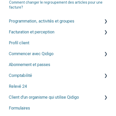
Comment changer le regroupement des articles pour une
facture?
Programmation, activités et groupes
Facturation et perception
Programmation
Profil client
Groupes
Factures
Commencer avec Qidigo
Activités
Note de crédit & remboursement
Abonnement et passes
Périodes d'inscription
Créer une programmation
Comptabilité
Listes de présence
Avant de publier ma programmation
Relevé 24
Méthodes de paiement
Client d'un organisme qui utilise Qidigo
Plan comptable
Formulaires
Relevé 24