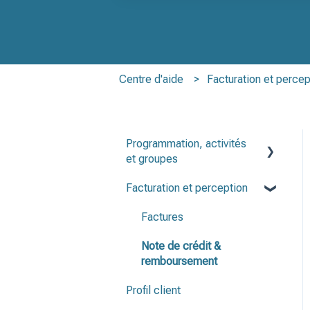
Il n'y a aucune suggestion car le champ
Centre d'aide
Facturation et percep
Programmation, activités
et groupes
Facturation et perception
Programmation
Groupes
Factures
Activités
Note de crédit &
remboursement
Périodes d'inscription
Profil client
Listes de présence