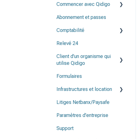
Commencer avec Qidigo
Abonnement et passes
Créer une programmation
Comptabilité
Avant de publier ma
programmation
Relevé 24
Méthodes de paiement
Client d'un organisme qui
Plan comptable
utilise Qidigo
Formulaires
Relevé 24
Infrastructures et location
Litiges Netbanx/Paysafe
Infrastructure et et
emplacements
Paramètres d'entreprise
Contrat de location
Support