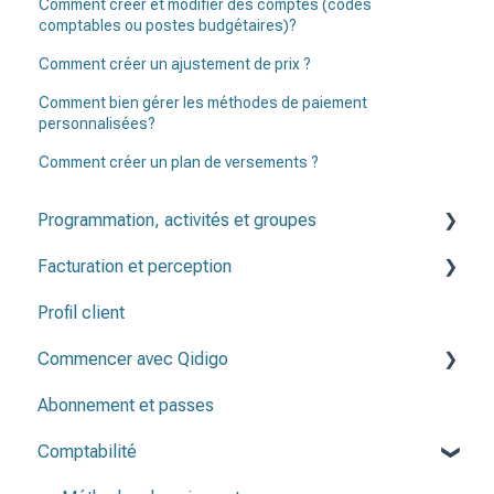
Comment créer et modifier des comptes (codes
comptables ou postes budgétaires)?
Comment créer un ajustement de prix ?
Comment bien gérer les méthodes de paiement
personnalisées?
Comment créer un plan de versements ?
Programmation, activités et groupes
Facturation et perception
Programmation
Profil client
Groupes
Factures
Commencer avec Qidigo
Activités
Note de crédit & remboursement
Abonnement et passes
Périodes d'inscription
Créer une programmation
Comptabilité
Listes de présence
Avant de publier ma programmation