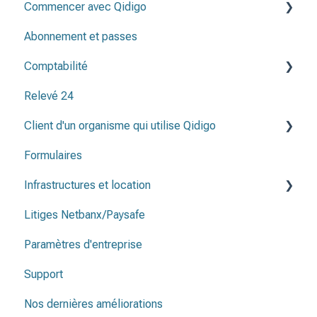
Commencer avec Qidigo
Activités
Note de crédit & remboursement
Abonnement et passes
Périodes d'inscription
Créer une programmation
Comptabilité
Listes de présence
Avant de publier ma programmation
Relevé 24
Méthodes de paiement
Client d'un organisme qui utilise Qidigo
Plan comptable
Formulaires
Relevé 24
Infrastructures et location
Litiges Netbanx/Paysafe
Infrastructure et et emplacements
Paramètres d'entreprise
Contrat de location
Support
Nos dernières améliorations