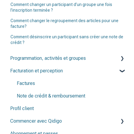
Comment changer un participant d’un groupe une fois
l’inscription terminée ?
Comment changer le regroupement des articles pour une
facture?
Comment désinscrire un participant sans créer une note de
crédit ?
Programmation, activités et groupes
Facturation et perception
Programmation
Groupes
Factures
Activités
Note de crédit & remboursement
Profil client
Périodes d'inscription
Commencer avec Qidigo
Listes de présence
Abonnement et passes
Créer une programmation