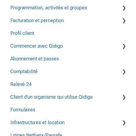
Programmation, activités et groupes
Facturation et perception
Programmation
Profil client
Groupes
Factures
Commencer avec Qidigo
Activités
Note de crédit & remboursement
Abonnement et passes
Périodes d'inscription
Créer une programmation
Comptabilité
Listes de présence
Avant de publier ma programmation
Relevé 24
Méthodes de paiement
Client d'un organisme qui utilise Qidigo
Plan comptable
Formulaires
Relevé 24
Infrastructures et location
Litiges Netbanx/Paysafe
Infrastructure et et emplacements